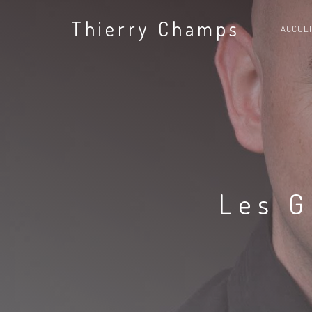
Thierry Champs
ACCUEI
Les G