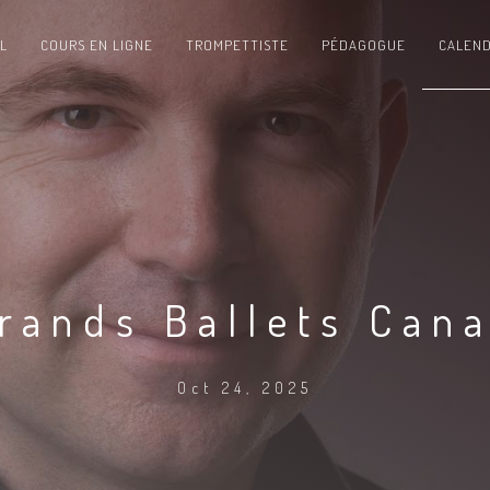
L
COURS EN LIGNE
TROMPETTISTE
PÉDAGOGUE
CALEND
rands Ballets Can
Oct 24, 2025